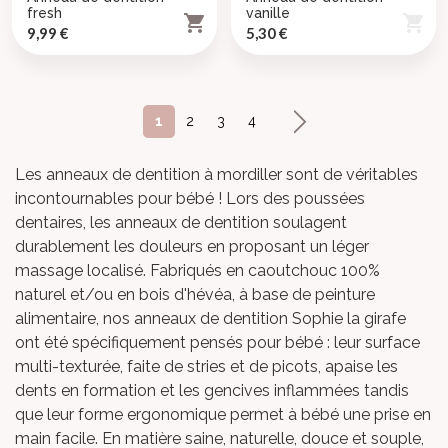
fresh
vanille


Prix
Prix
9,99 €
5,30 €
Suivant
1
2
3
4
Les anneaux de dentition à mordiller
sont de véritables
incontournables pour bébé ! Lors des
poussées
dentaires
, les
anneaux de dentition
soulagent
durablement les douleurs en proposant un léger
massage localisé. Fabriqués en caoutchouc 100%
naturel et/ou en bois d'hévéa, à base de peinture
alimentaire, nos
anneaux de dentition Sophie la girafe
ont été spécifiquement
pensés pour bébé
: leur surface
multi-texturée, faite de stries et de picots, apaise les
dents en formation et les gencives inflammées tandis
que leur forme ergonomique permet à bébé une prise en
main facile. En matière saine, naturelle, douce et souple,