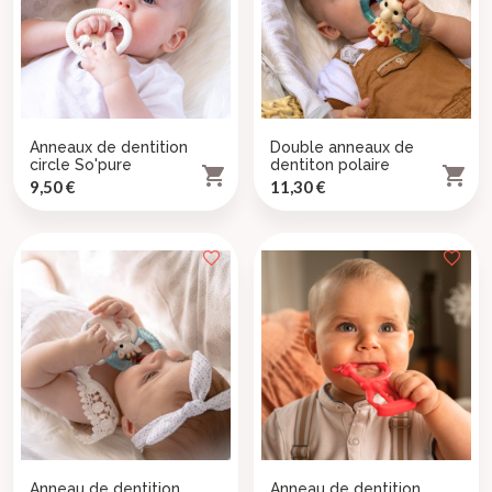
×
((title))
×
Connexion
×
((modalTitle))
((label))
×
Vous devez être connecté pour ajouter des produits à
Ajouter à ma liste d'envies
((confirmMessage))
votre liste d'envies.
Anneaux de dentition
Double anneaux de
((modalDeleteText))
((loginText))
circle So'pure
dentiton polaire
Créer une nouvelle liste


add_circle_outline
((createText))
Prix
Prix
9,50 €
11,30 €
((cancelText))
((cancelText))
((cancelText))
Anneau de dentition
Anneau de dentition