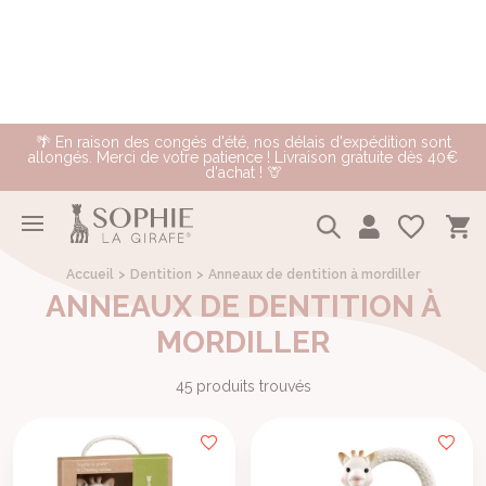
🌴 En raison des congés d'été, nos délais d'expédition sont
allongés. Merci de votre patience ! Livraison gratuite dès 40€
d'achat ! 🦒
Accueil
Dentition
Anneaux de dentition à mordiller
ANNEAUX DE DENTITION À
MORDILLER
45 produits trouvés