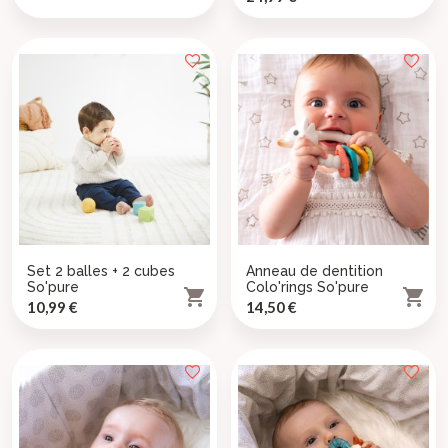
Set 2 balles + 2 cubes
Anneau de dentition
So'pure
Colo'rings So'pure


Prix
Prix
10,99 €
14,50 €