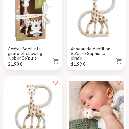
Coffret Sophie la
Anneau de dentition
girafe et chewing
So'pure Sophie la
rubber So'pure
girafe


Prix
Prix
21,90 €
11,99 €