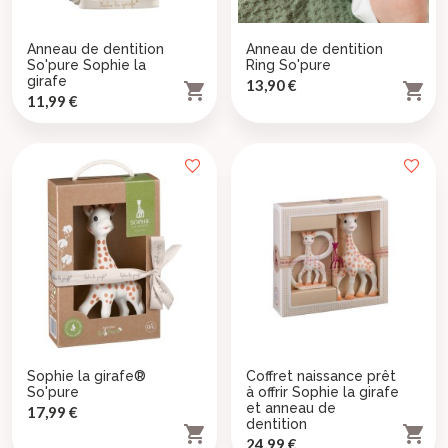
Anneau de dentition
Anneau de dentition
So'pure Sophie la
Ring So'pure
girafe
Prix
13,90 €


Prix
11,99 €
Sophie la girafe®
Coffret naissance prêt
So'pure
à offrir Sophie la girafe
et anneau de
Prix
17,99 €
dentition


Prix
24,99 €