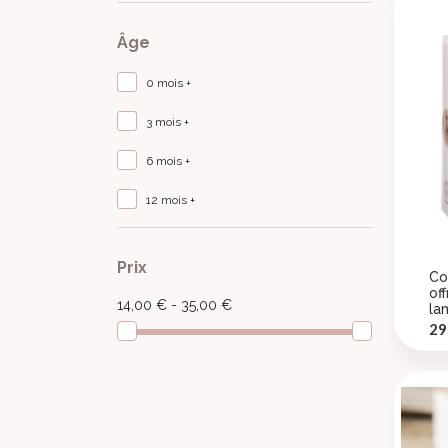
Âge
0 mois +
3 mois +
6 mois +
12 mois +
Prix
Co
off
14,00 € - 35,00 €
la
Pr
29