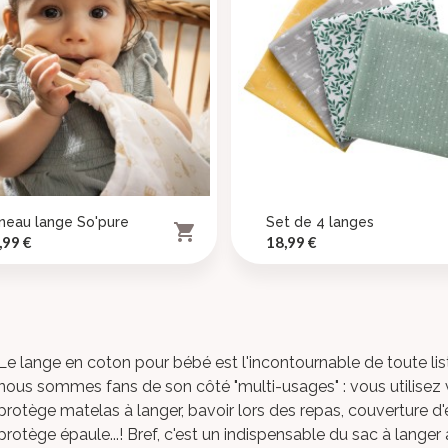
title))
neau lange So'pure
Set de 4 langes

(modalTitle))
onnexion
ix
Prix
,99 €
18,99 €
jouter à ma liste d'envies
abel))
confirmMessage))
s devez être connecté pour ajouter des produits à votre liste d'envie
Créer une nouvelle li
add_circle_outline
((cancelText))
((cancelText))
((modalDeleteText))
((loginText))
Le lange en coton
pour bébé est l'incontournable de toute
lis
((cancelText))
((createText))
nous sommes fans de son côté "multi-usages" : vous utilisez 
protège matelas à langer, bavoir lors des repas, couverture
protège épaule...! Bref, c'est un indispensable du sac à lange