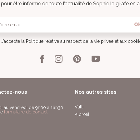
pour être informé de toute l’actualité de Sophie la girafe en a
O
J’accepte la Politique relative au respect de la vie privée et aux cook
actez-nous
Nos autres sites
Vulli
di au vendredi de 9h00 à 16h30
re
formulaire de contact
Klorofil