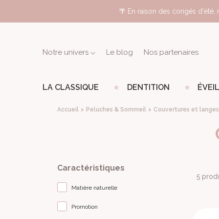
🌴 En raison des congés d'été, n
Notre univers
Le blog
Nos partenaires
LA CLASSIQUE
DENTITION
ÉVEIL
SOPHIE
COFFRETS
ANNEAUX
ANNEA
JOUE
Accueil
Peluches & Sommeil
Couvertures et langes
LA
DE
DE
D'ÉVE
GIRAFE
DENTITION
DENTI
À
À
MORDILLER
RÉFRI
Caractéristiques
5 produ
Matière naturelle
Promotion