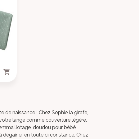
×
×
×

×
s.
ste
te de naissance !
Chez
Sophie la girafe
,
votre
lange comme couverture légère,
 d'emmaillotage, doudou pour bébé
,
r à dégainer en toute circonstance. Chez