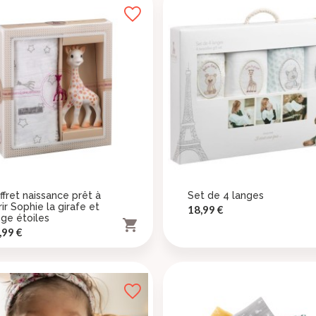
ffret naissance prêt à
Set de 4 langes
rir Sophie la girafe et
Prix
18,99 €
nge étoiles

ix
,99 €