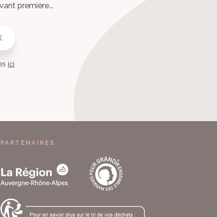
vant première...
K
ies
ici
PARTENAIRES