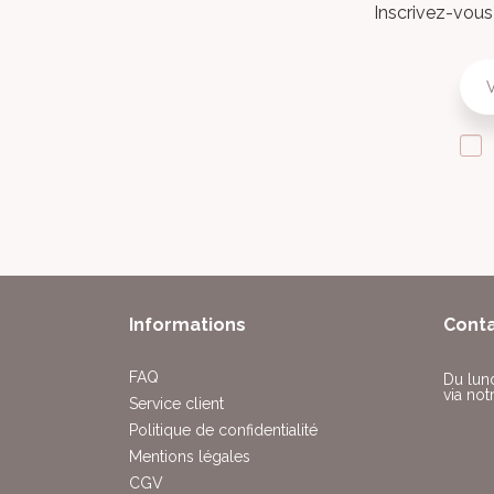
Inscrivez-vous 
Informations
Cont
FAQ
Du lun
via not
Service client
Politique de confidentialité
Mentions légales
CGV