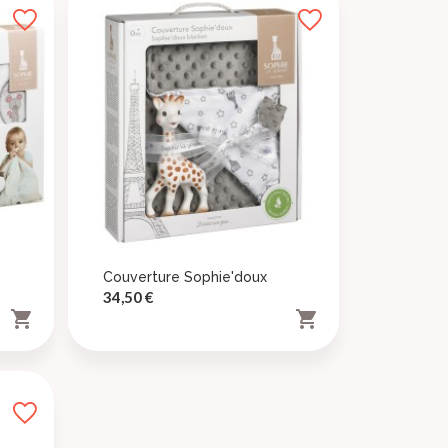
Couverture Sophie'doux
Prix
34,50 €

