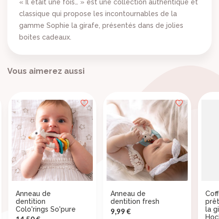
×
((title))
« Il était une fois… » est une collection authentique et
×
Connexion
classique qui propose les incontournables de la
gamme Sophie la girafe, présentés dans de jolies
((label))
×
Vous devez être connecté pour ajouter des produits à
Ajouter à ma liste d'envies
boites cadeaux.
votre liste d'envies.
Vous aimerez aussi
((loginText))
Créer une nouvelle liste
add_circle_outline
((createText))
((cancelText))
((cancelText))
Anneau de
Anneau de
Coff
dentition
dentition fresh
prêt
Colo'rings So'pure
la g
Prix
9,99 €
Hoc
Prix