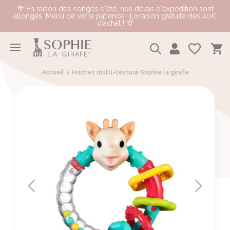
🌴 En raison des congés d'été, nos délais d'expédition sont
allongés. Merci de votre patience ! Livraison gratuite dès 40€
d'achat ! 🦒
Accueil
Hochet multi-texturé Sophie la girafe