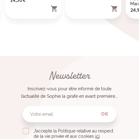
14,50 €
Mar


Prix
24,
Newsletter
Inscrivez-vous pour être informé de toute
l’actualité de Sophie la girafe en avant première...
OK
J’accepte la Politique relative au respect
de la vie privée et aux cookies
ici