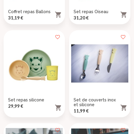
Coffret repas Ballons
Set repas Oiseau


Prix
Prix
31,19 €
31,20 €
×
((title))
×
Connexion
×
((modalTitle))
Set repas silicone
Set de couverts inox
((label))
×
et silicone
Prix
29,99 €
Vous devez être connecté pour ajouter des produits à


Ajouter à ma liste d'envies
((confirmMessage))
Prix
11,99 €
votre liste d'envies.
((modalDeleteText))
((loginText))
Créer une nouvelle liste