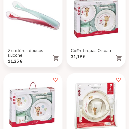
2 cuillères douces
Coffret repas Oiseau
silicone
Prix
31,19 €


Prix
11,35 €