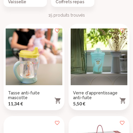
Vaisselle
Coffrets repas
15 produits trouvés
Tasse anti-fuite
Verre d'apprentissage
mascotte
anti-fuite


Prix
Prix
11,34 €
5,50 €