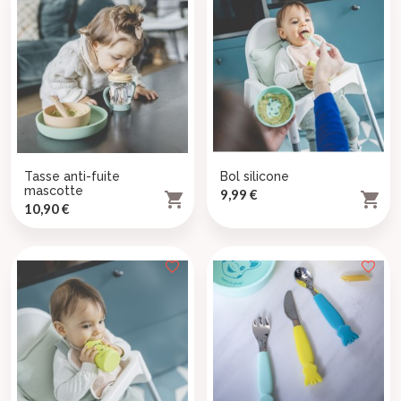
add_circle_outline
((createText))
((cancelText))
((cancelText))
((cancelText))
Tasse anti-fuite
Bol silicone
mascotte
Prix
9,99 €


Prix
10,90 €