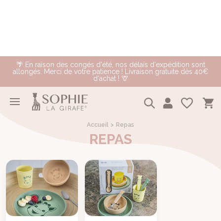
🌴 En raison des congés d'été, nos délais d'expédition sont
allongés. Merci de votre patience ! Livraison gratuite dès 40€
d'achat ! 🦒
Accueil
Repas
REPAS