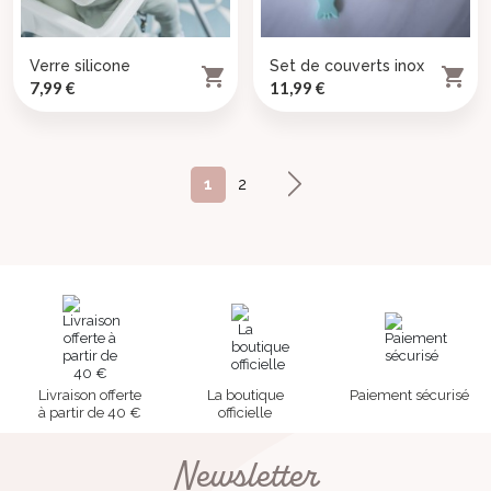
Verre silicone
Set de couverts inox


Prix
Prix
7,99 €
11,99 €
Suivant
1
2
Livraison offerte
La boutique
Paiement sécurisé
à partir de 40 €
officielle
Newsletter