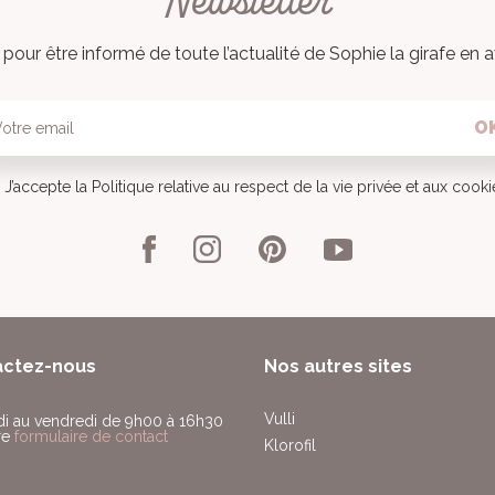
Newsletter
pour être informé de toute l’actualité de Sophie la girafe en a
O
J’accepte la Politique relative au respect de la vie privée et aux cook
actez-nous
Nos autres sites
Vulli
di au vendredi de 9h00 à 16h30
re
formulaire de contact
Klorofil