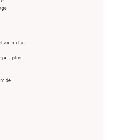
re
 age.
t varier d'un
depuis
plus
umide.