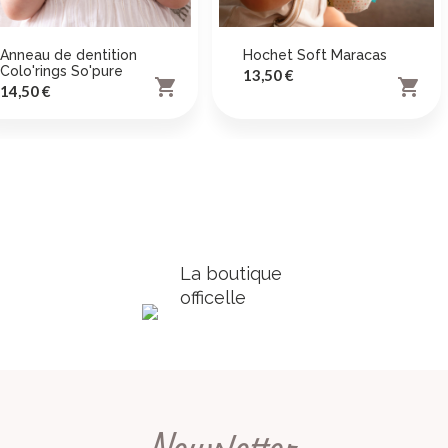
Anneau de dentition
Hochet Soft Maracas
Colo'rings So'pure
Prix
13,50 €


Prix
14,50 €
La boutique
officelle