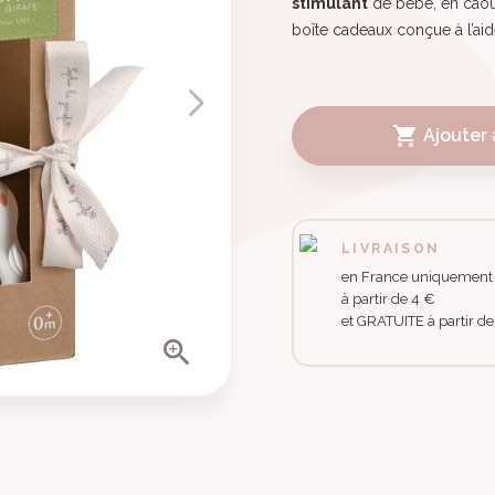
stimulant
de bébé, en caou
boîte cadeaux conçue à l’ai

Ajouter 
LIVRAISON
en France uniquement
à partir de 4 €
et GRATUITE à partir d
