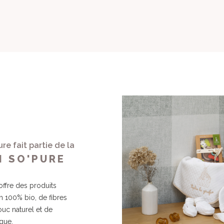
title))
onnexion
jouter à ma liste d'envies
abel))
s devez être connecté pour ajouter des produits à votre liste d'envie
Créer une nouvelle li
add_circle_outline
((cancelText))
((loginText))
((cancelText))
((createText))
re fait partie de la
N SO'PURE
offre des produits
n 100% bio, de fibres
uc naturel et de
que.