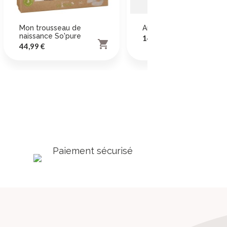
Mon trousseau de
Anneau lange So'pure
naissance So'pure
Prix
14,99 €

Prix
44,99 €
Paiement sécurisé