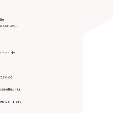
lle
u contact
lation de
xture de
onnelles qui
ier parmi ses