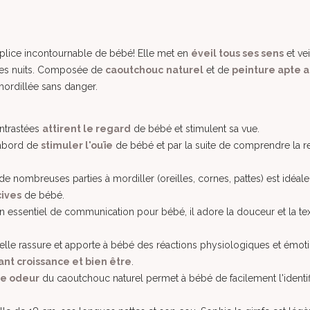
plice incontournable de bébé! Elle met en
éveil tous ses sens
et vei
 ses nuits. Composée de
caoutchouc
naturel
et de
peinture apte a
 mordillée sans danger.
ontrastées
attirent le regard
de bébé et stimulent sa vue.
d'abord de
stimuler l'ouïe
de bébé et par la suite de comprendre la re
de nombreuses parties à mordiller (oreilles, cornes, pattes) est idéale
cives
de bébé.
 essentiel de communication pour bébé, il adore la douceur et la te
elle rassure et apporte à bébé des réactions physiologiques et émoti
ant croissance et bien être
.
re odeur
du caoutchouc naturel permet à bébé de facilement l'identif