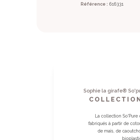
((
Référence :
616331
C
A
((l
Vou
Sophie la girafe® So'pu
COLLECTIO
La collection So'Pure 
fabriqués à partir de coto
de maïs, de caoutcho
bioplasti