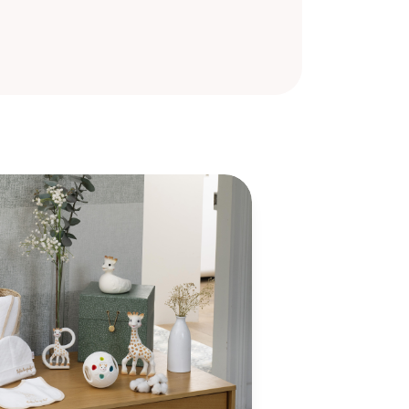
×
×
×
s.
ste