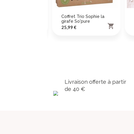
u lange So'pure
Coffret Trio Sophie la
girafe So'pure
 €


Prix
25,99 €
Livraison offerte à partir
de 40 €