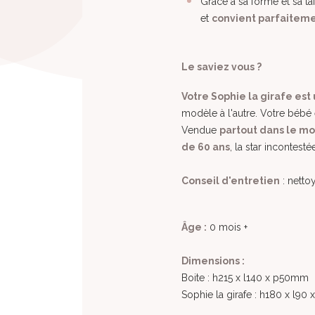
Grâce à sa forme et sa ta
et
convient parfaiteme
Le saviez vous ?
Votre Sophie la girafe est
modèle à l'autre. Votre bébé e
Vendue
partout dans le m
de 60 ans
, la star incontesté
Conseil d'entretien
: netto
Âge :
0 mois +
Dimensions :
Boite : h215 x l140 x p50mm
Sophie la girafe : h180 x l9