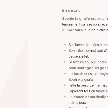
En détail
Sophie la girafe
est le com
tendrement sur ses jours et
alimentaire
, elle peut être
Ses tâches foncées et c
Son sifflet permet tout 
cause à effet.
Sa texture souple, dotée 
pour
soulager les gen
Le
toucher
est un moyen
Sophie la girafe.
Telle la peau de maman, 
l'apaisent tout en f
avoris
La
douce et particuliè
autres jouets.