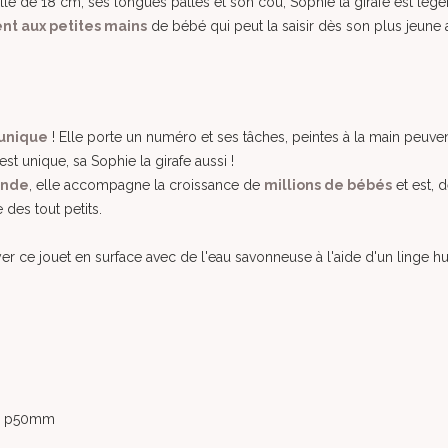
ille de 18 cm, ses longues pattes et son cou, Sophie la girafe est légè
nt aux petites mains
de bébé qui peut la saisir dès son plus jeune
 unique
! Elle porte un numéro et ses tâches, peintes à la main peuven
st unique, sa Sophie la girafe aussi !
onde
, elle accompagne la croissance de
millions de bébés
et est, 
e des tout petits.
yer ce jouet en surface avec de l'eau savonneuse à l'aide d'un linge h
0 x p50mm