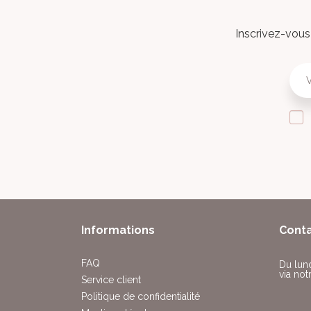
Inscrivez-vous 
Informations
Cont
FAQ
Du lun
via not
Service client
Politique de confidentialité