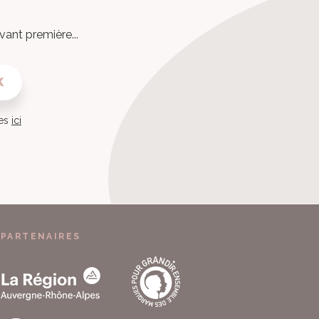
vant première...
K
ies
ici
PARTENAIRES