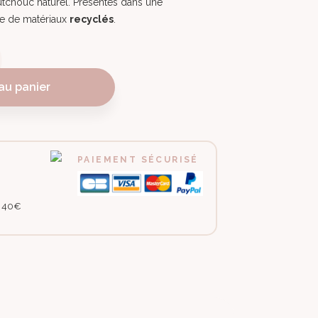
tchouc naturel. P
résentés dans une
de de matériaux
recyclés
.
au panier
PAIEMENT SÉCURISÉ
e 40€