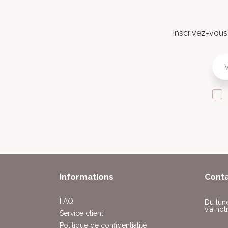
Inscrivez-vous 
Informations
Cont
FAQ
Du lun
via not
Service client
Politique de confidentialité