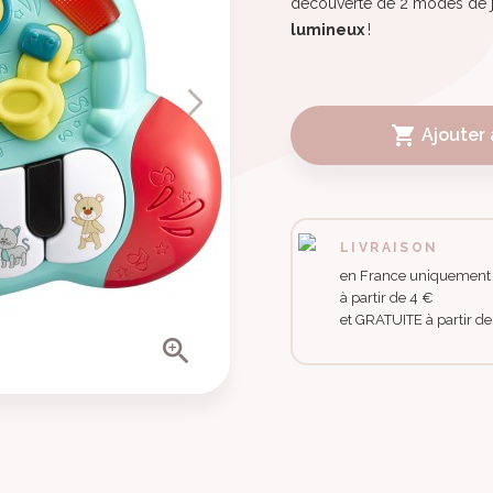
découverte de 2 modes de j
lumineux
!

Ajouter 
LIVRAISON
en France uniquement
à partir de 4 €
et GRATUITE à partir d
