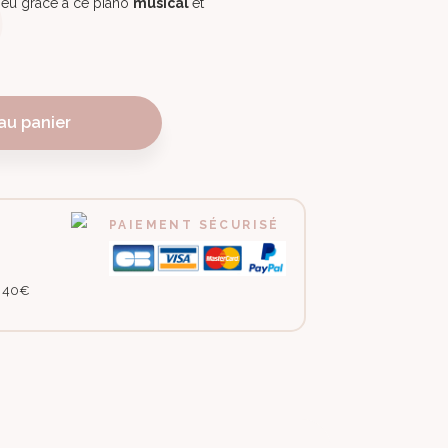
eu grâce à ce piano
musical
et
au panier
PAIEMENT SÉCURISÉ
e 40€