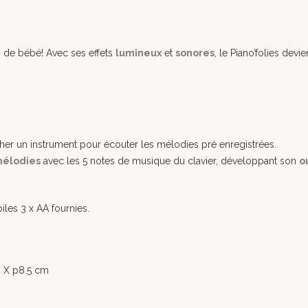
 de bébé! Avec ses effets
lumineux
et
sonores
, le Piano’folies devie
oucher un instrument pour écouter les mélodies pré enregistrées.
élodies
avec les 5 notes de musique du clavier, développant son
o
les 3 x AA fournies.
 X p8.5 cm