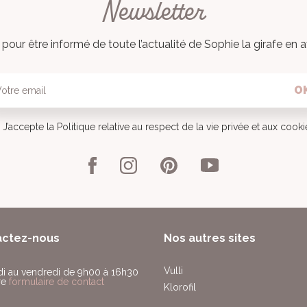
Newsletter
pour être informé de toute l’actualité de Sophie la girafe en a
O
J’accepte la Politique relative au respect de la vie privée et aux cook
actez-nous
Nos autres sites
Vulli
di au vendredi de 9h00 à 16h30
re
formulaire de contact
Klorofil