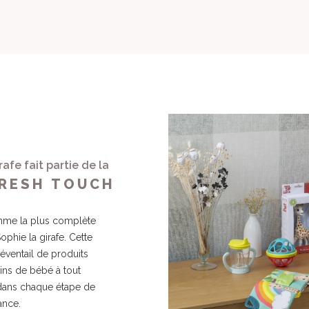
title))
onnexion
jouter à ma liste d'envies
abel))
s devez être connecté pour ajouter des produits à votre liste d'envie
Créer une nouvelle li
add_circle_outline
((cancelText))
((loginText))
((cancelText))
((createText))
rafe fait partie de la
FRESH TOUCH
amme la plus complète
Sophie la girafe. Cette
 éventail de produits
ins de bébé à tout
dans chaque étape de
ance.