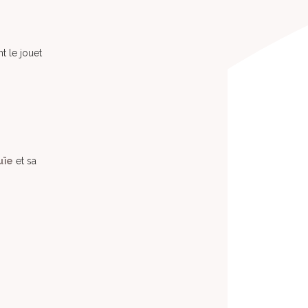
nt le jouet
uïe
et sa