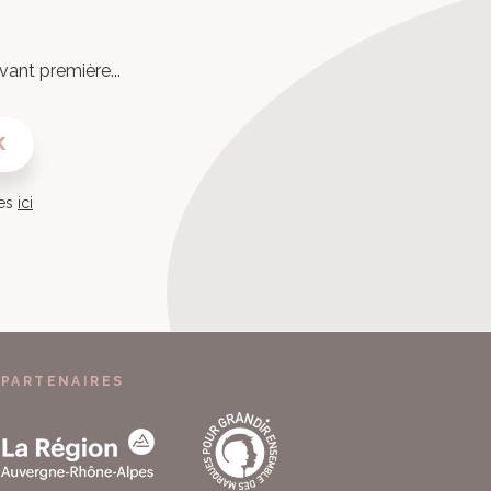
vant première...
K
ies
ici
PARTENAIRES