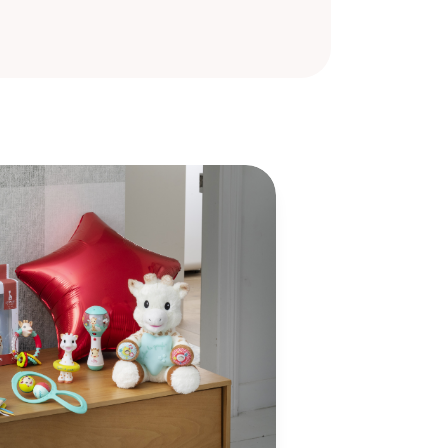
×
×
×
s.
ste