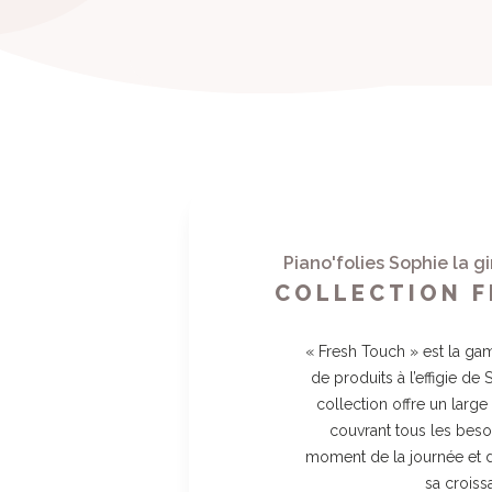
((
C
A
((l
Vou
Piano'folies Sophie la gi
COLLECTION 
« Fresh Touch » est la g
de produits à l’effigie de 
collection offre un large
couvrant tous les beso
moment de la journée et 
sa croiss