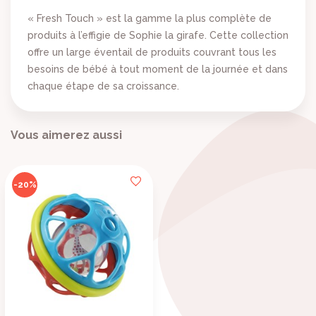
×
((title))
×
Connexion
« Fresh Touch » est la gamme la plus complète de
produits à l’effigie de Sophie la girafe. Cette collection
((label))
offre un large éventail de produits couvrant tous les
×
Vous devez être connecté pour ajouter des produits à
Ajouter à ma liste d'envies
besoins de bébé à tout moment de la journée et dans
votre liste d'envies.
chaque étape de sa croissance.
((loginText))
Créer une nouvelle liste
add_circle_outline
((createText))
Vous aimerez aussi
((cancelText))
((cancelText))
-20%