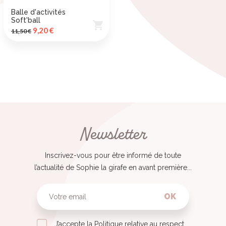
Balle d'activités
Soft'ball

Prix de base
Prix
9,20 €
11,50 €
Newsletter
Inscrivez-vous pour être informé de toute
l’actualité de Sophie la girafe en avant première...
OK
J’accepte la Politique relative au respect