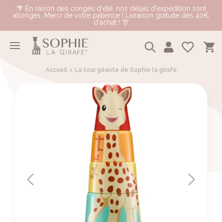
🌴 En raison des congés d'été, nos délais d'expédition sont
allongés. Merci de votre patience ! Livraison gratuite dès 40€
d'achat ! 🦒
Accueil
La tour géante de Sophie la girafe