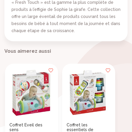
×
((title))
×
« Fresh Touch » est la gamme la plus complète de
Connexion
produits à l’effigie de Sophie la girafe. Cette collection
((label))
offre un large éventail de produits couvrant tous les
×
Vous devez être connecté pour ajouter des produits à
Ajouter à ma liste d'envies
besoins de bébé à tout moment de la journée et dans
votre liste d'envies.
chaque étape de sa croissance.
((loginText))
Créer une nouvelle liste
add_circle_outline
((createText))
Vous aimerez aussi
((cancelText))
((cancelText))
Coffret Eveil des
Coffret les
sens
essentiels de