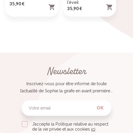
l'éveil
Prix
35,90 €


Prix
35,90 €
Newsletter
Inscrivez-vous pour être informé de toute
l’actualité de Sophie la girafe en avant première...
OK
J’accepte la Politique relative au respect
de la vie privée et aux cookies
ici